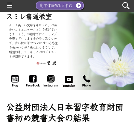
コ
検
density_medium
見学体験WEB予約
ン
索:
スミレ書道教室
テ
ン
正しく美しい文字を手に入れ、心温
かいコミュニケーションを広げてい
ツ
きましょう。お稽古ではヒーリング
へ
音楽とアロマオイルの香り漂うなか
で、白い紙に筆やペンが すべる感覚
移
を味わいながら無心になることで、
瞑想効果、スッキリと心のダイエッ
動
トが期待できます。
公益財団法人日本習字教育財団
書初め競書大会の結果