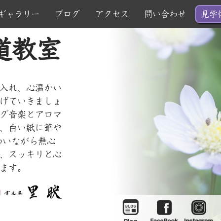
ギャラリー
ブログ
アクセス
問い合わせ
見学
道教室
お問い合わせ
見学・体験希望
入れ、心温かい
げていきましょ
グ音楽とアロマ
、白い紙に筆や
わいながら無心
、スッキリと心
ます。