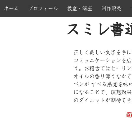
コ
ホーム
プロフィール
教室・講座
制作販売
ン
テ
ン
スミレ書
書道教室
ツ
へ
企業研修
移
正しく美しい文字を手に
動
コミュニケーションを広
う。お稽古ではヒーリン
オイルの香り漂うなかで
ペンが すべる感覚を味
になることで、瞑想効果
のダイエットが期待でき