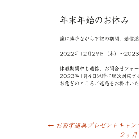
年末年始のお休み
誠に勝手ながら下記の期間、通信添
2022年
12
月
29
日（木）～
2023
休暇期間中も通信、お問合せフォー
2023
年
1
月
4
日以降に順次対応さ
お急ぎのところご迷惑をお掛けいた
←
お習字道具プレゼントキャンペ
投
２ヶ月